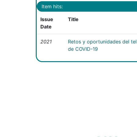
Item hits:
Issue
Title
Date
2021
Retos y oportunidades del te
de COVID-19