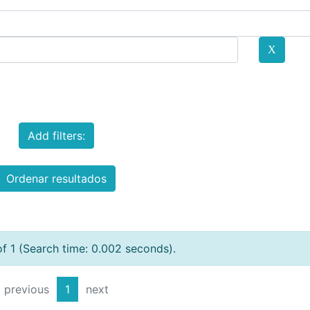
Add filters:
Ordenar resultados
of 1 (Search time: 0.002 seconds).
previous
1
next