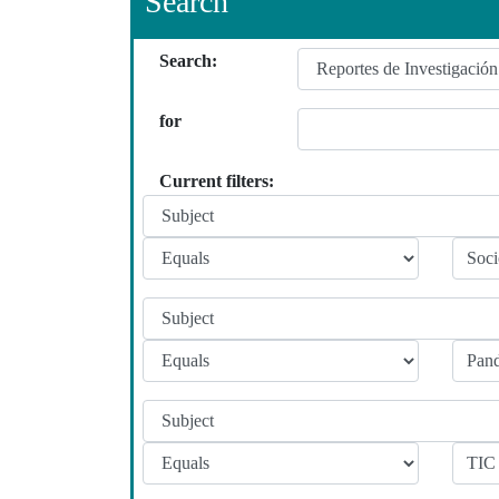
Search
Search:
for
Current filters: