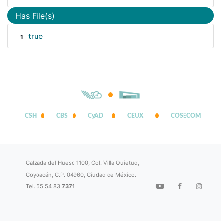
Has File(s)
true
1
CSH
CBS
CyAD
CEUX
COSECOM
Calzada del Hueso 1100, Col. Villa Quietud,
Coyoacán, C.P. 04960, Ciudad de México.
Tel. 55 54 83
7371