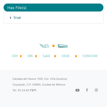
Has File(s)
true
1
CSH
CBS
CyAD
CEUX
COSECOM
Calzada del Hueso 1100, Col. Villa Quietud,
Coyoacán, C.P. 04960, Ciudad de México.
Tel. 55 54 83
7371