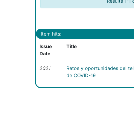
Results 1-1 
Item hits:
Issue
Title
Date
2021
Retos y oportunidades del te
de COVID-19