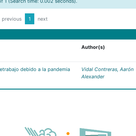
of 1 (Search time: 0.002 seconds).
previous
1
next
Author(s)
letrabajo debido a la pandemia
Vidal Contreras, Aarón
Alexander