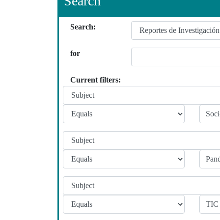
Search
Search:
for
Current filters: