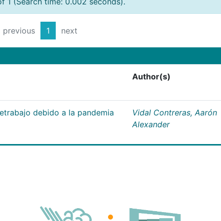
of 1 (Search time: 0.002 seconds).
previous
1
next
Author(s)
letrabajo debido a la pandemia
Vidal Contreras, Aarón
Alexander