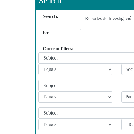
Search
Search:
for
Current filters: