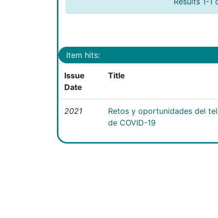
Results 1-1 
Item hits:
Issue
Title
Date
2021
Retos y oportunidades del te
de COVID-19