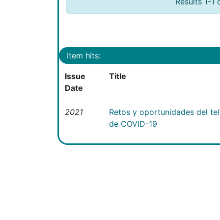
Results 1-1 
Item hits:
Issue
Title
Date
2021
Retos y oportunidades del te
de COVID-19