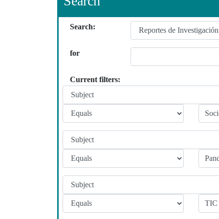
Search
Search:
for
Current filters: