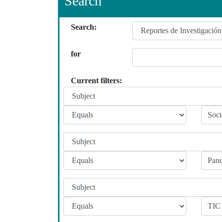
Search
Search:
for
Current filters: