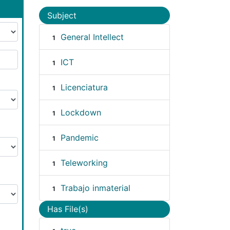
Subject
General Intellect
1
ICT
1
Licenciatura
1
Lockdown
1
Pandemic
1
Teleworking
1
Trabajo inmaterial
1
Has File(s)