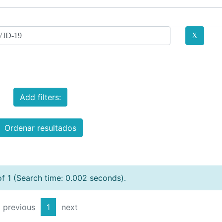
Add filters:
Ordenar resultados
of 1 (Search time: 0.002 seconds).
previous
1
next