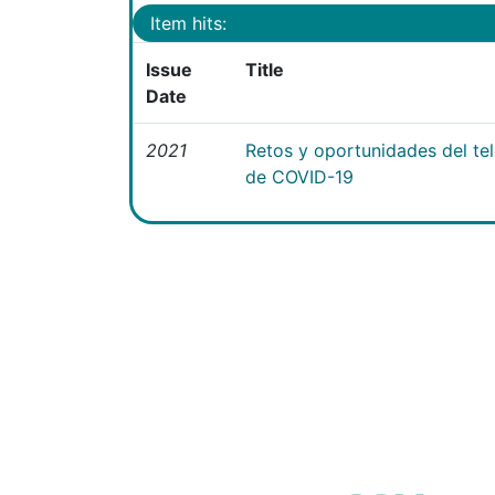
Item hits:
Issue
Title
Date
2021
Retos y oportunidades del te
de COVID-19