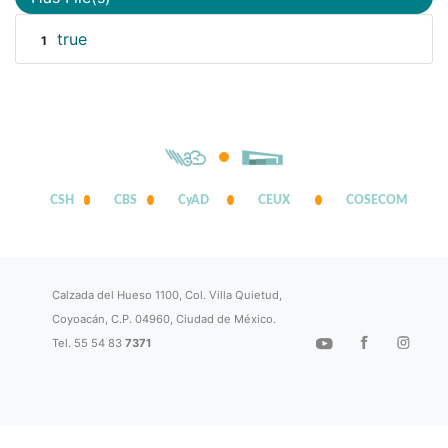
true
1
CSH
CBS
CyAD
CEUX
COSECOM
Calzada del Hueso 1100, Col. Villa Quietud,
Coyoacán, C.P. 04960, Ciudad de México.
Tel. 55 54 83
7371