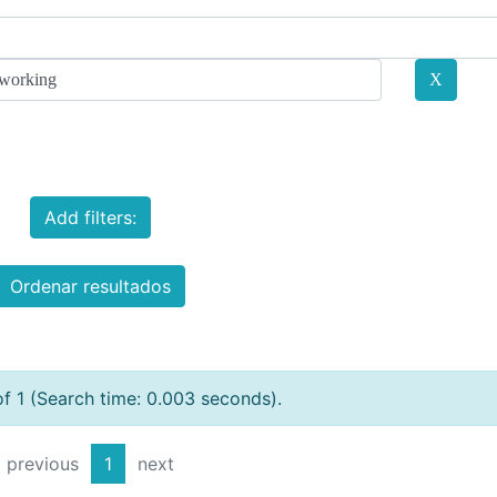
Add filters:
Ordenar resultados
of 1 (Search time: 0.003 seconds).
previous
1
next