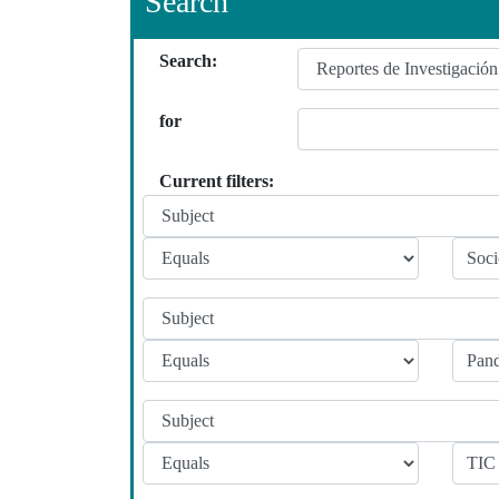
Search
Search:
for
Current filters: