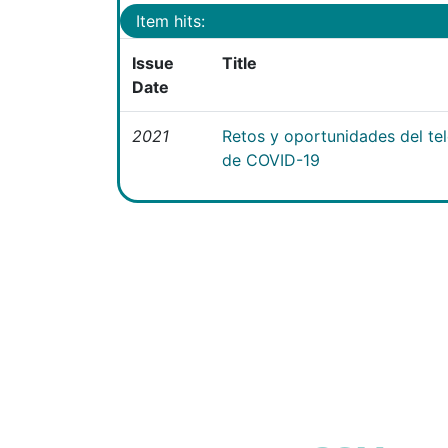
Item hits:
Issue
Title
Date
2021
Retos y oportunidades del te
de COVID-19