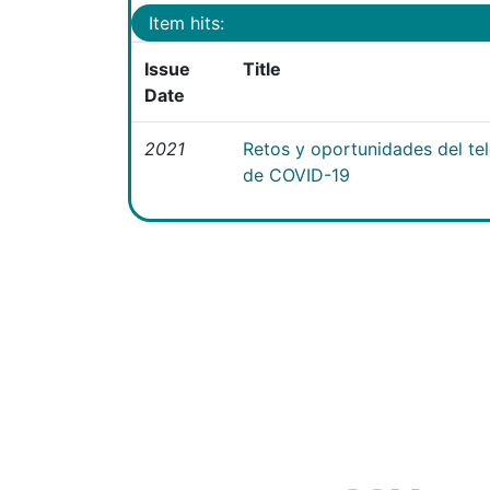
Item hits:
Issue
Title
Date
2021
Retos y oportunidades del te
de COVID-19