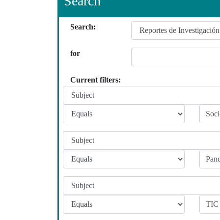
Search
Search:
for
Current filters: