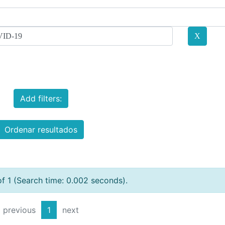
Add filters:
Ordenar resultados
of 1 (Search time: 0.002 seconds).
previous
1
next