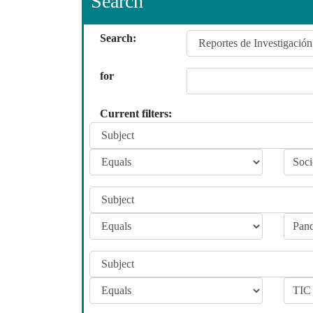
Search
Search:
for
Current filters: