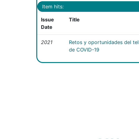
Item hits:
Issue
Title
Date
2021
Retos y oportunidades del te
de COVID-19