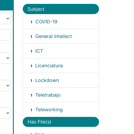
Subject
COVID-19
1
General Intellect
1
ICT
1
Licenciatura
1
Lockdown
1
Teletrabajo
1
Teleworking
1
Has File(s)