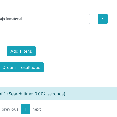
Add filters:
Ordenar resultados
of 1 (Search time: 0.002 seconds).
previous
1
next