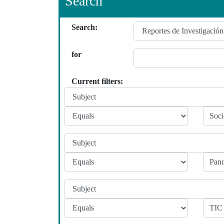
Search
Search:
for
Current filters: