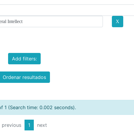
Add filters:
Ordenar resultados
of 1 (Search time: 0.002 seconds).
previous
1
next