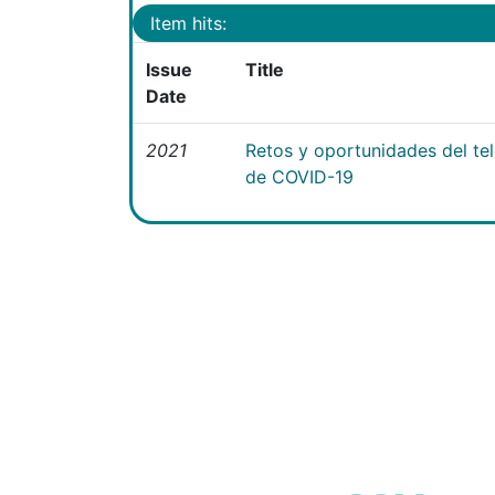
Item hits:
Issue
Title
Date
2021
Retos y oportunidades del te
de COVID-19