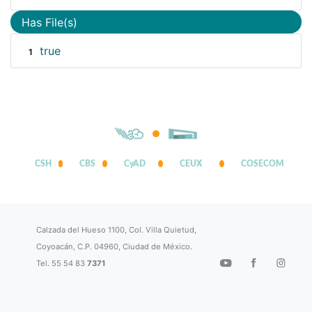
Has File(s)
true
1
CSH
CBS
CyAD
CEUX
COSECOM
Calzada del Hueso 1100, Col. Villa Quietud,
Coyoacán, C.P. 04960, Ciudad de México.
Tel. 55 54 83
7371