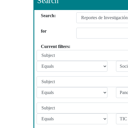
Search
Search:
for
Current filters: