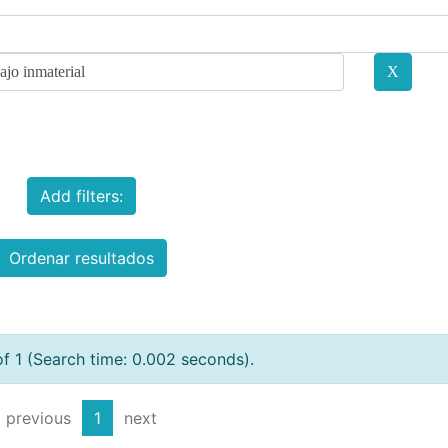
Add filters:
Ordenar resultados
of 1 (Search time: 0.002 seconds).
previous
1
next