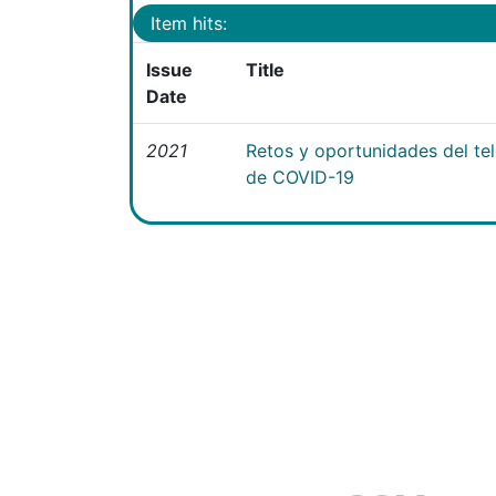
Item hits:
Issue
Title
Date
2021
Retos y oportunidades del te
de COVID-19