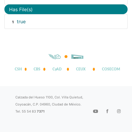
Has File(s)
true
1
CSH
CBS
CyAD
CEUX
COSECOM
Calzada del Hueso 1100, Col. Villa Quietud,
Coyoacán, C.P. 04960, Ciudad de México.
Tel. 55 54 83
7371