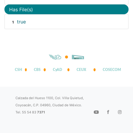
Has File(s)
true
1
CSH
CBS
CyAD
CEUX
COSECOM
Calzada del Hueso 1100, Col. Villa Quietud,
Coyoacán, C.P. 04960, Ciudad de México.
Tel. 55 54 83
7371