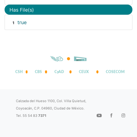
Has File(s)
true
1
CSH
CBS
CyAD
CEUX
COSECOM
Calzada del Hueso 1100, Col. Villa Quietud,
Coyoacán, C.P. 04960, Ciudad de México.
Tel. 55 54 83
7371