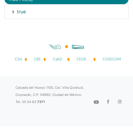
true
1
CSH
CBS
CyAD
CEUX
COSECOM
Calzada del Hueso 1100, Col. Villa Quietud,
Coyoacán, C.P. 04960, Ciudad de México.
Tel. 55 54 83
7371