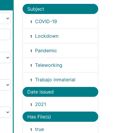
Subject
COVID-19
1
Lockdown
1
Pandemic
1
Teleworking
1
Trabajo inmaterial
1
Date issued
2021
1
Has File(s)
true
1