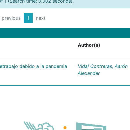
of 1 (Search time: 0.002 seconds).
previous
1
next
Author(s)
letrabajo debido a la pandemia
Vidal Contreras, Aarón
Alexander