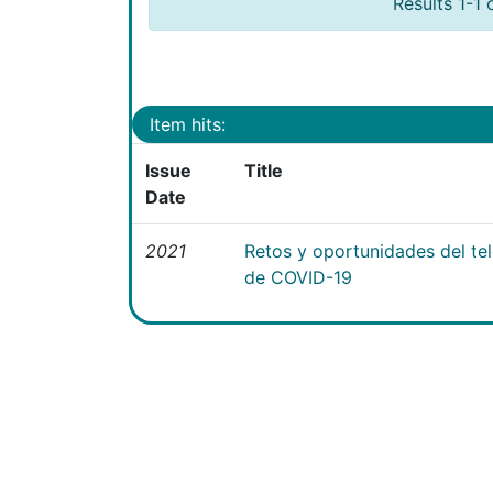
Results 1-1 
Item hits:
Issue
Title
Date
2021
Retos y oportunidades del te
de COVID-19