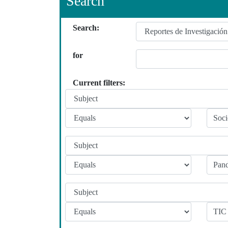
Search
Search:
for
Current filters: