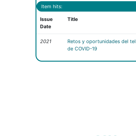
Item hits:
Issue
Title
Date
2021
Retos y oportunidades del te
de COVID-19