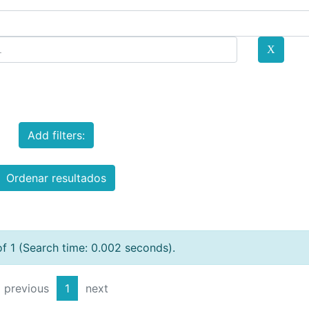
Add filters:
Ordenar resultados
of 1 (Search time: 0.002 seconds).
previous
1
next