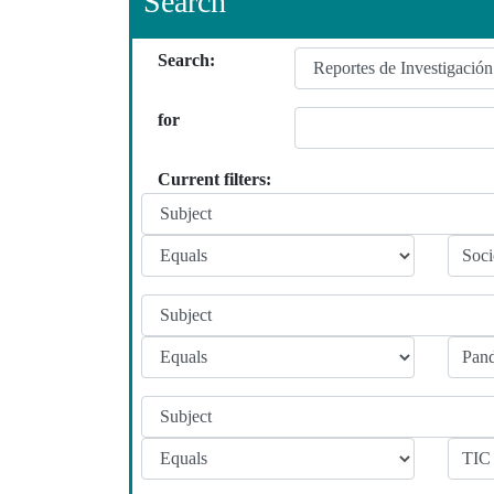
Search
Search:
for
Current filters: