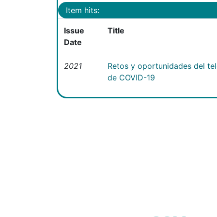
Item hits:
Issue
Title
Date
2021
Retos y oportunidades del te
de COVID-19