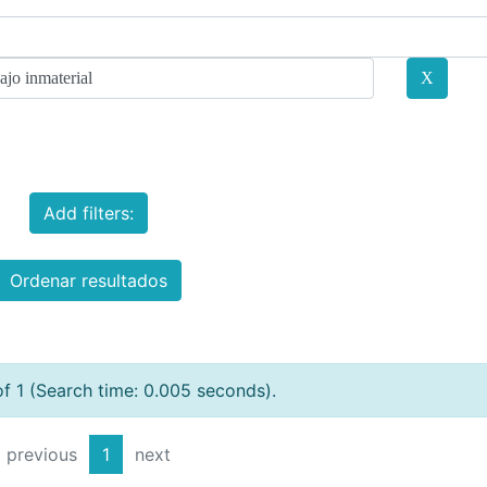
Add filters:
Ordenar resultados
of 1 (Search time: 0.005 seconds).
previous
1
next