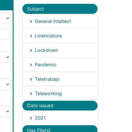
Subject
General Intellect
1
Licenciatura
1
Lockdown
1
Pandemic
1
Teletrabajo
1
Teleworking
1
Date issued
2021
1
Has File(s)