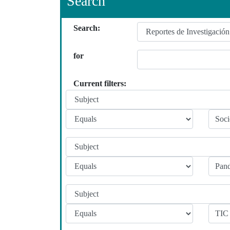
Search
Search:
for
Current filters: