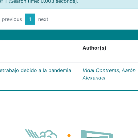
of 1 (Search time: 0.003 seconds).
previous
1
next
Author(s)
letrabajo debido a la pandemia
Vidal Contreras, Aarón
Alexander