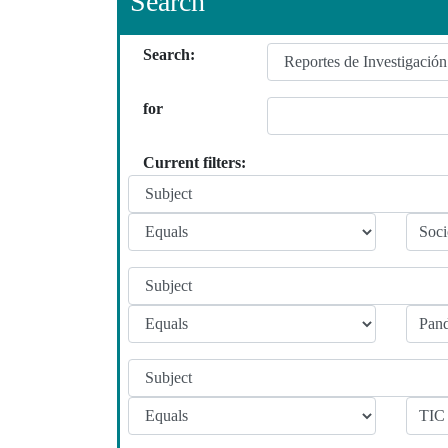
Search
Search:
for
Current filters: