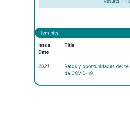
Results 1-1 
Item hits:
Issue
Title
Date
2021
Retos y oportunidades del te
de COVID-19