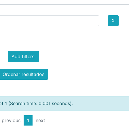
Add filters:
Ordenar resultados
of 1 (Search time: 0.001 seconds).
previous
1
next