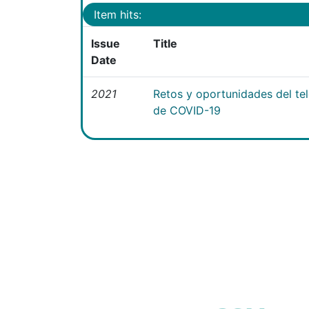
Item hits:
Issue
Title
Date
2021
Retos y oportunidades del te
de COVID-19