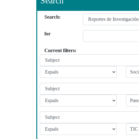
Search
Search:
for
Current filters: