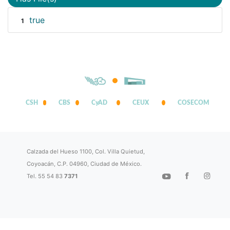
true
1
CSH
CBS
CyAD
CEUX
COSECOM
Calzada del Hueso 1100, Col. Villa Quietud,
Coyoacán, C.P. 04960, Ciudad de México.
Tel. 55 54 83
7371