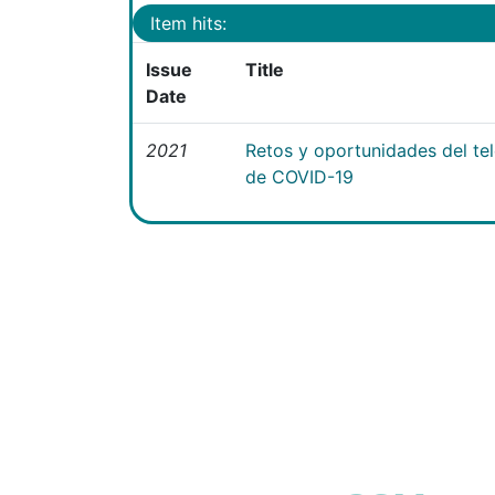
Item hits:
Issue
Title
Date
2021
Retos y oportunidades del te
de COVID-19