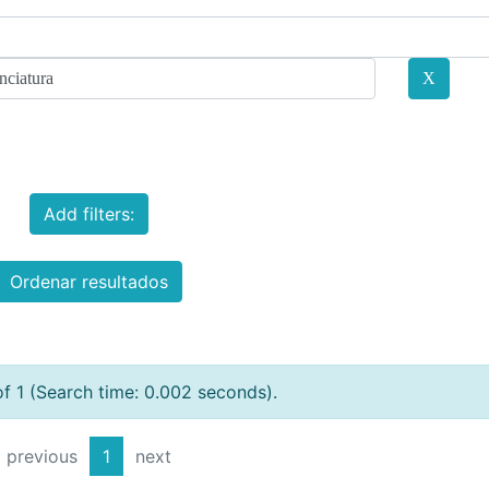
Add filters:
Ordenar resultados
of 1 (Search time: 0.002 seconds).
previous
1
next