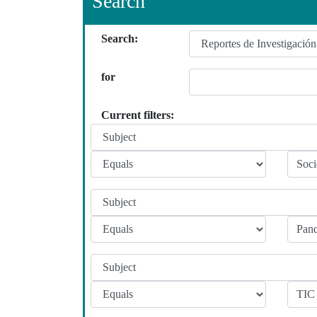
Search
Search:
for
Current filters: