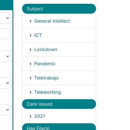
Subject
General Intellect
1
ICT
1
Lockdown
1
Pandemic
1
Teletrabajo
1
Teleworking
1
Date issued
2021
1
Has File(s)