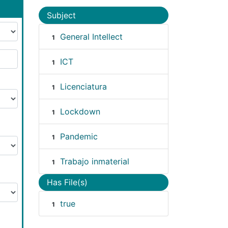
Subject
General Intellect
1
ICT
1
Licenciatura
1
Lockdown
1
Pandemic
1
Trabajo inmaterial
1
Has File(s)
true
1