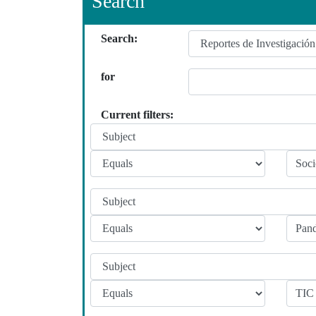
Search
Search:
for
Current filters: