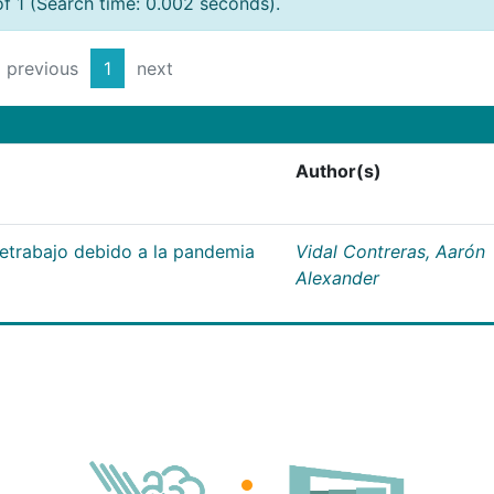
of 1 (Search time: 0.002 seconds).
previous
1
next
Author(s)
letrabajo debido a la pandemia
Vidal Contreras, Aarón
Alexander