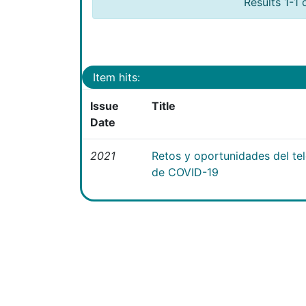
Results 1-1 
Item hits:
Issue
Title
Date
2021
Retos y oportunidades del te
de COVID-19