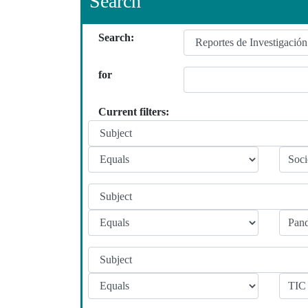
Search
Search:
for
Current filters: