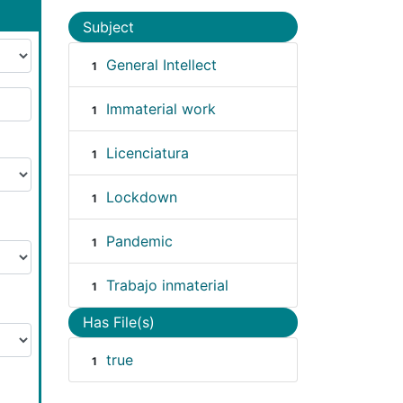
Subject
General Intellect
1
Immaterial work
1
Licenciatura
1
Lockdown
1
Pandemic
1
Trabajo inmaterial
1
Has File(s)
true
1