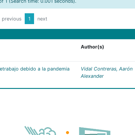
of 1 (Search time: 0.001 seconds).
previous
1
next
Author(s)
letrabajo debido a la pandemia
Vidal Contreras, Aarón
Alexander