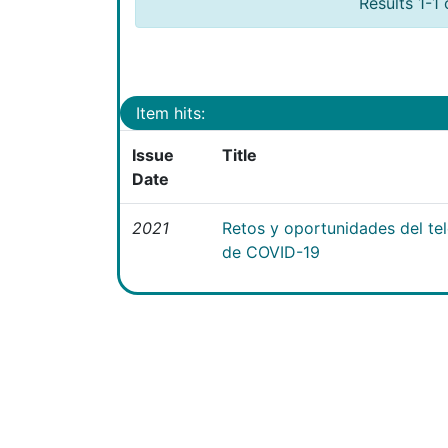
Results 1-1 
Item hits:
Issue
Title
Date
2021
Retos y oportunidades del te
de COVID-19