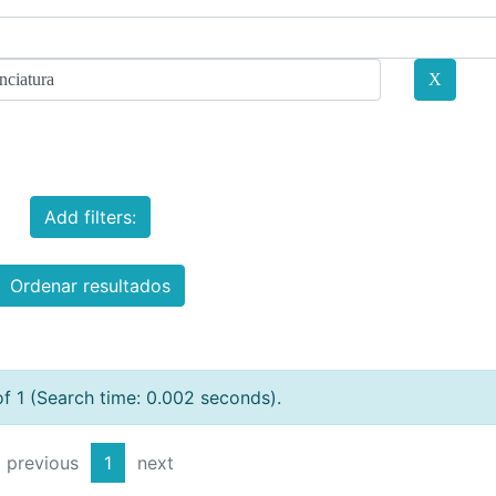
Add filters:
Ordenar resultados
of 1 (Search time: 0.002 seconds).
previous
1
next