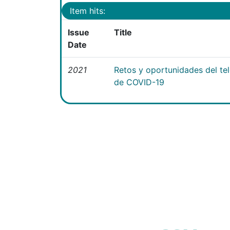
Item hits:
Issue
Title
Date
2021
Retos y oportunidades del te
de COVID-19