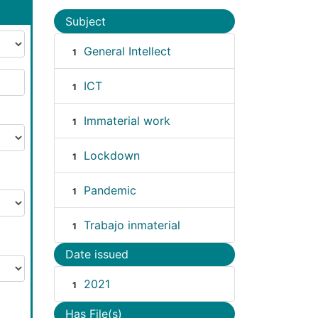
Subject
General Intellect
1
ICT
1
Immaterial work
1
Lockdown
1
Pandemic
1
Trabajo inmaterial
1
Date issued
2021
1
Has File(s)