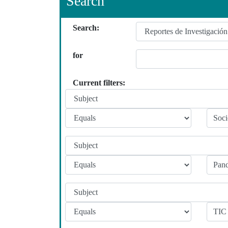
Search
Search:
for
Current filters: