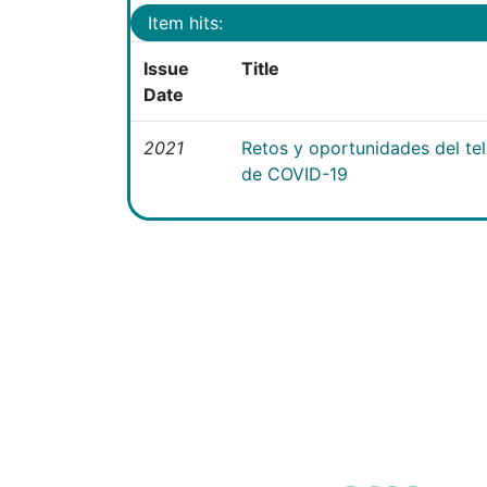
Item hits:
Issue
Title
Date
2021
Retos y oportunidades del te
de COVID-19