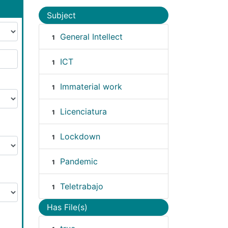
Subject
General Intellect
1
ICT
1
Immaterial work
1
Licenciatura
1
Lockdown
1
Pandemic
1
Teletrabajo
1
Has File(s)