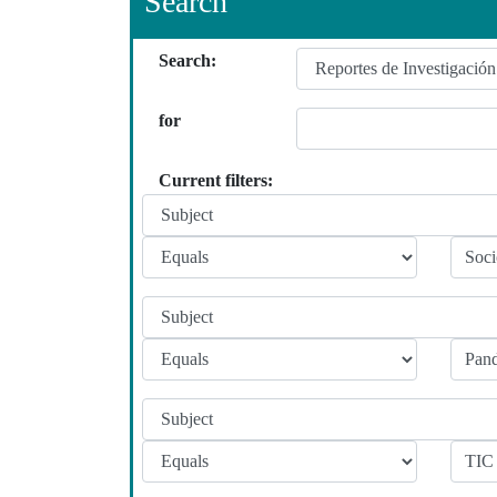
Search
Search:
for
Current filters: