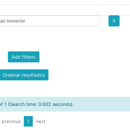
Add filters:
Ordenar resultados
of 1 (Search time: 0.002 seconds).
previous
1
next