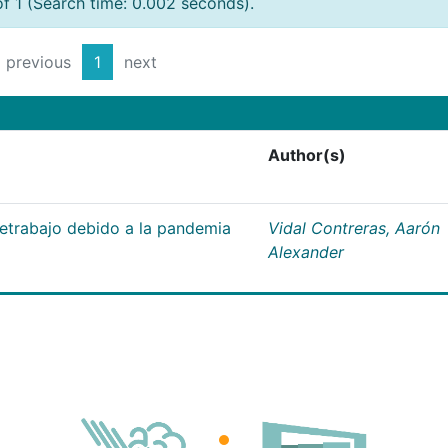
of 1 (Search time: 0.002 seconds).
previous
1
next
Author(s)
letrabajo debido a la pandemia
Vidal Contreras, Aarón
Alexander