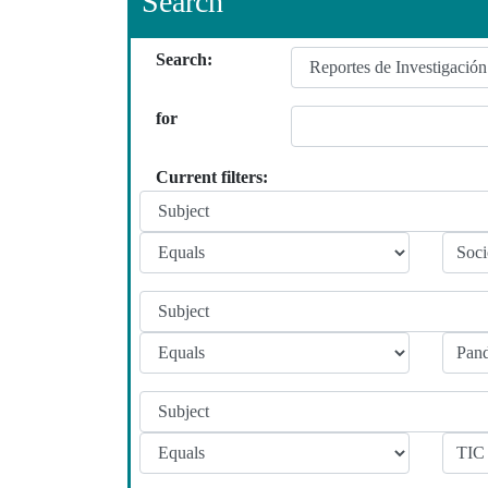
Search
Search:
for
Current filters: