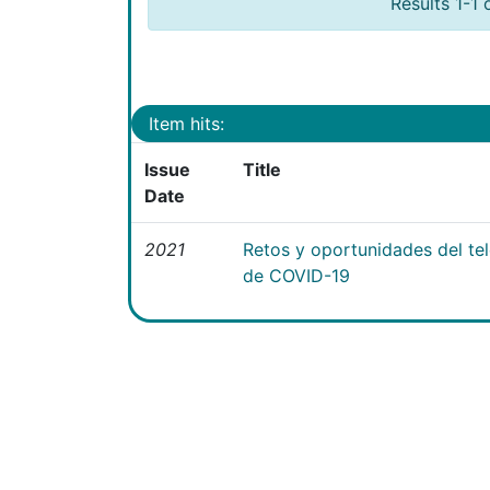
Results 1-1 
Item hits:
Issue
Title
Date
2021
Retos y oportunidades del te
de COVID-19