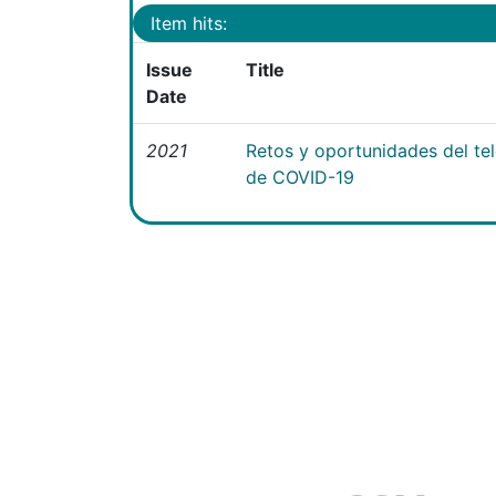
Item hits:
Issue
Title
Date
2021
Retos y oportunidades del te
de COVID-19