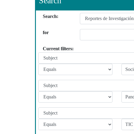
Search
Search:
for
Current filters: