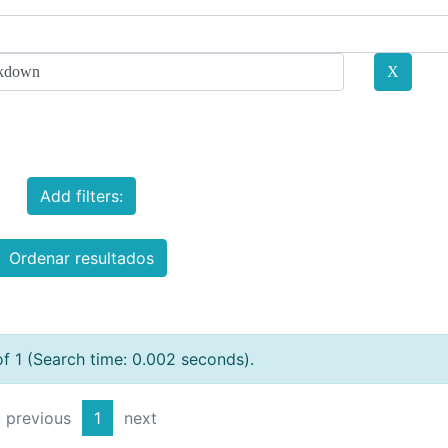
Add filters:
Ordenar resultados
of 1 (Search time: 0.002 seconds).
previous
1
next