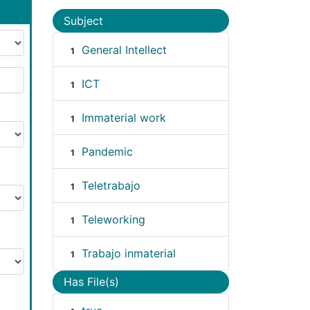
Subject
General Intellect
1
ICT
1
Immaterial work
1
Pandemic
1
Teletrabajo
1
Teleworking
1
Trabajo inmaterial
1
Has File(s)