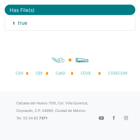
Has File(s)
true
1
CSH
CBS
CyAD
CEUX
COSECOM
Calzada del Hueso 1100, Col. Villa Quietud,
Coyoacán, C.P. 04960, Ciudad de México.
Tel. 55 54 83
7371