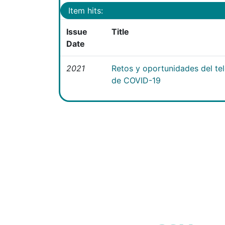
Item hits:
Issue
Title
Date
2021
Retos y oportunidades del te
de COVID-19