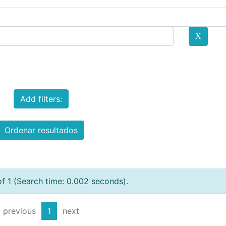
Add filters:
Ordenar resultados
of 1 (Search time: 0.002 seconds).
previous
1
next