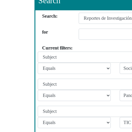
Search
Search:
for
Current filters: