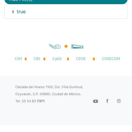
true
1
CSH
CBS
CyAD
CEUX
COSECOM
Calzada del Hueso 1100, Col. Villa Quietud,
Coyoacán, C.P. 04960, Ciudad de México.
Tel. 55 54 83
7371