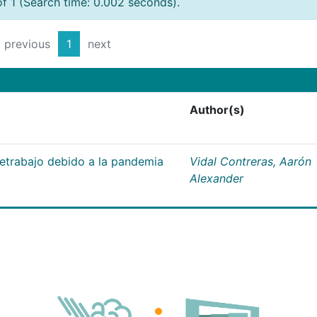
of 1 (Search time: 0.002 seconds).
previous
1
next
Author(s)
letrabajo debido a la pandemia
Vidal Contreras, Aarón
Alexander