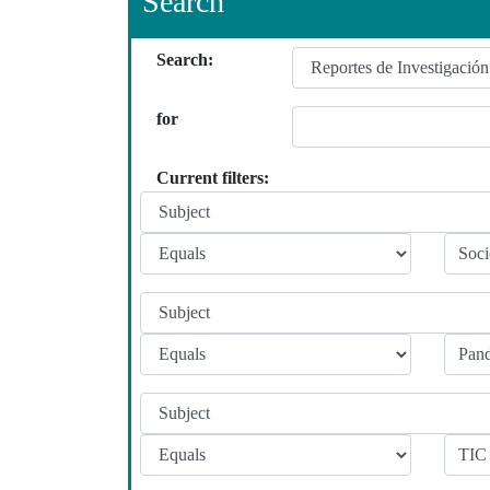
Search
Search:
for
Current filters: