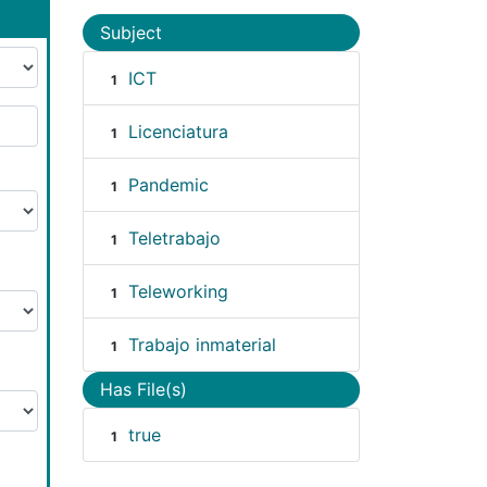
Subject
ICT
1
Licenciatura
1
Pandemic
1
Teletrabajo
1
Teleworking
1
Trabajo inmaterial
1
Has File(s)
true
1