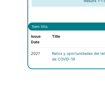
Results 1-1 
Item hits:
Issue
Title
Date
2021
Retos y oportunidades del te
de COVID-19