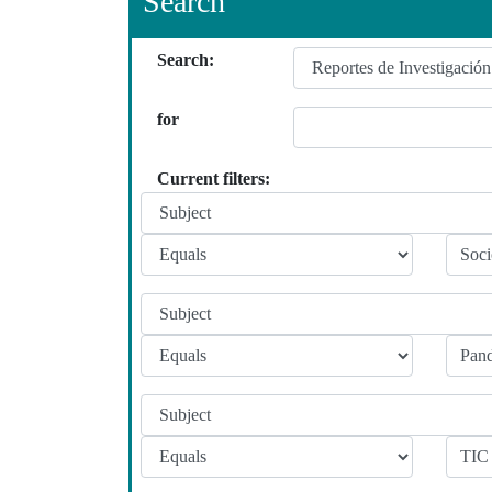
Search
Search:
for
Current filters: