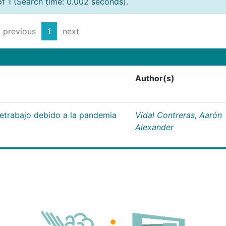
of 1 (Search time: 0.002 seconds).
previous
1
next
Author(s)
letrabajo debido a la pandemia
Vidal Contreras, Aarón
Alexander