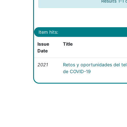
Results 1-1 
Item hits:
Issue
Title
Date
2021
Retos y oportunidades del te
de COVID-19