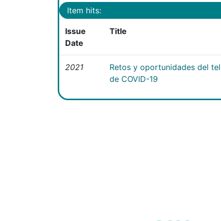
Item hits:
Issue
Title
Date
2021
Retos y oportunidades del te
de COVID-19