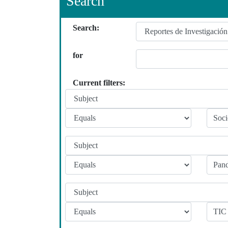
Search
Search:
for
Current filters: