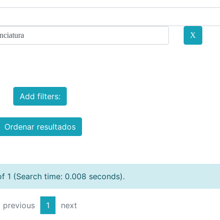
Add filters:
Ordenar resultados
of 1 (Search time: 0.008 seconds).
previous
1
next