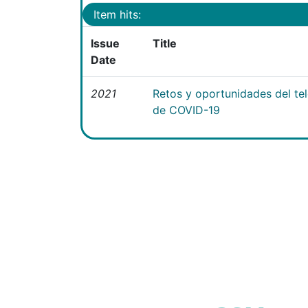
Item hits:
Issue
Title
Date
2021
Retos y oportunidades del te
de COVID-19