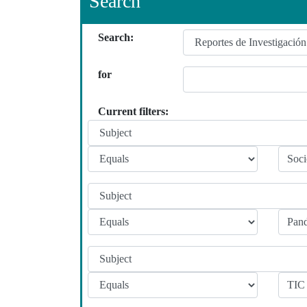
Search
Search:
for
Current filters: