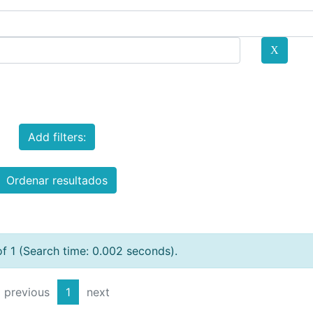
Add filters:
Ordenar resultados
of 1 (Search time: 0.002 seconds).
previous
1
next