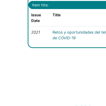
Item hits:
Issue
Title
Date
2021
Retos y oportunidades del te
de COVID-19