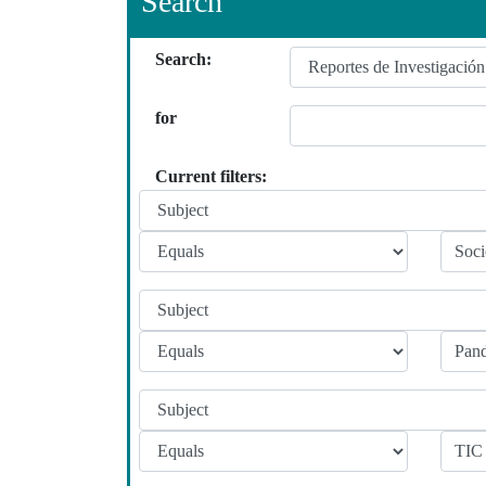
Search
Search:
for
Current filters: