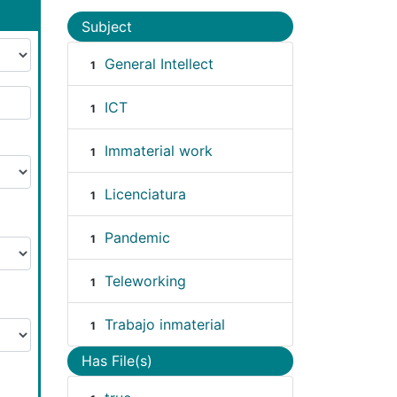
Subject
General Intellect
1
ICT
1
Immaterial work
1
Licenciatura
1
Pandemic
1
Teleworking
1
Trabajo inmaterial
1
Has File(s)