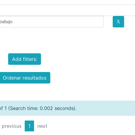
Add filters:
Ordenar resultados
of 1 (Search time: 0.002 seconds).
previous
1
next