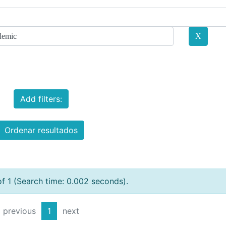
Add filters:
Ordenar resultados
of 1 (Search time: 0.002 seconds).
previous
1
next