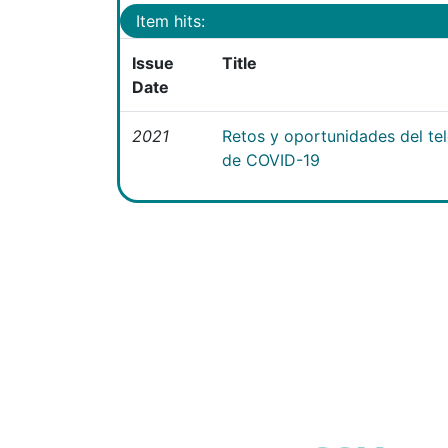
Item hits:
Issue
Title
Date
2021
Retos y oportunidades del te
de COVID-19