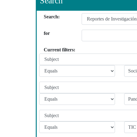
Search
Search:
for
Current filters: