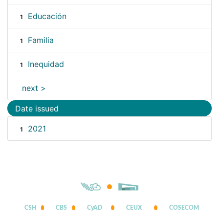
Educación
1
Familia
1
Inequidad
1
next >
Date issued
2021
1
CSH
CBS
CyAD
CEUX
COSECOM