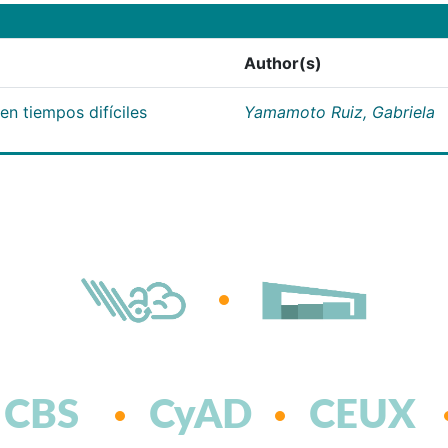
Author(s)
n tiempos difíciles
Yamamoto Ruiz, Gabriela
CBS
CyAD
CEUX