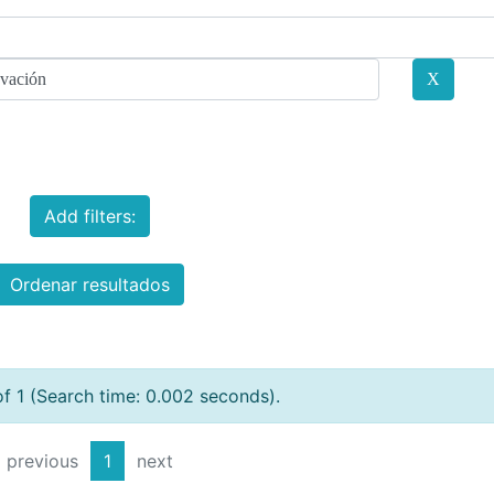
Add filters:
Ordenar resultados
of 1 (Search time: 0.002 seconds).
previous
1
next