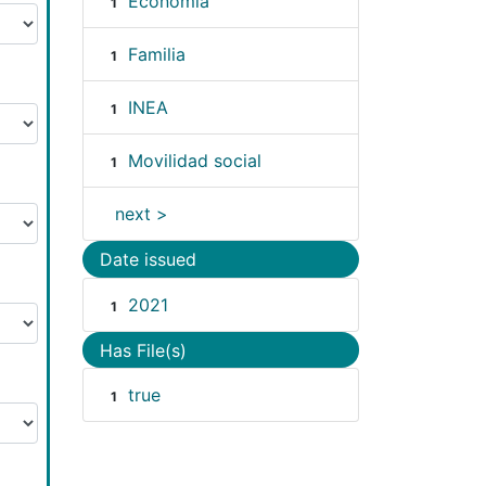
Economía
1
Familia
1
INEA
1
Movilidad social
1
next >
Date issued
2021
1
Has File(s)
true
1