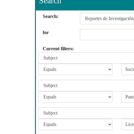
Search
Search:
for
Current filters: