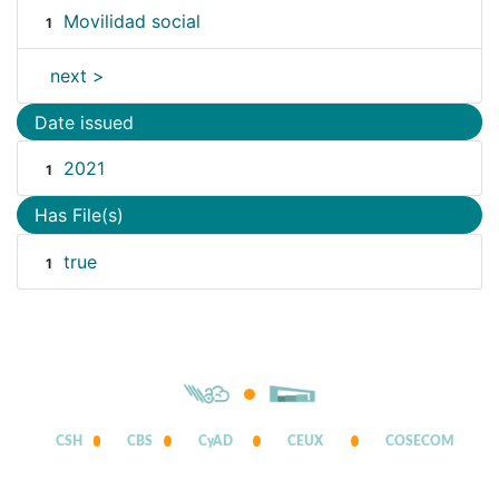
Movilidad social
1
next >
Date issued
2021
1
Has File(s)
true
1
CSH
CBS
CyAD
CEUX
COSECOM