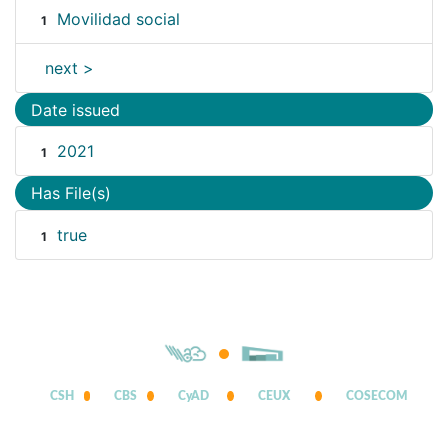
Movilidad social
1
next >
Date issued
2021
1
Has File(s)
true
1
CSH
CBS
CyAD
CEUX
COSECOM