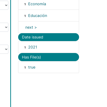
Economía
1
Educación
1
next >
Date issued
2021
1
Has File(s)
true
1