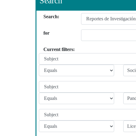
Search
Search:
for
Current filters: