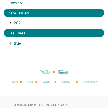
next >
Date issued
2021
1
Has File(s)
true
1
CSH
CBS
CyAD
CEUX
COSECOM
Calzada del Hueso 1100, Col. Villa Quietud,