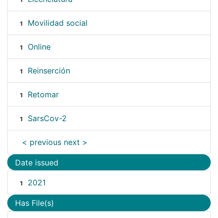
Movilidad social
1
Online
1
Reinserción
1
Retomar
1
SarsCov-2
1
< previous
next >
Date issued
2021
1
Has File(s)