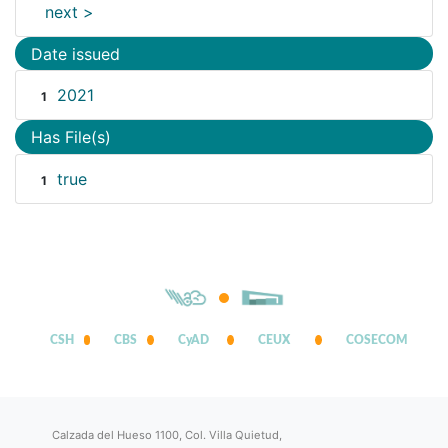
next >
Date issued
2021
1
Has File(s)
true
1
CSH
CBS
CyAD
CEUX
COSECOM
Calzada del Hueso 1100, Col. Villa Quietud,