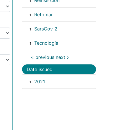
Reinserción
1
Retomar
1
SarsCov-2
1
Tecnología
1
< previous
next >
Date issued
2021
1