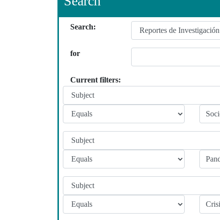
Search
Search:
for
Current filters: