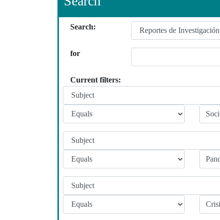
Search
Search:
for
Current filters: