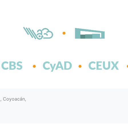
CBS
CyAD
CEUX
d, Coyoacán,