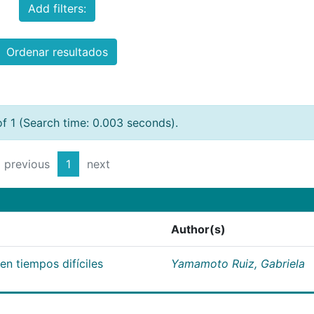
Add filters:
Ordenar resultados
of 1 (Search time: 0.003 seconds).
previous
1
next
Author(s)
n tiempos difíciles
Yamamoto Ruiz, Gabriela